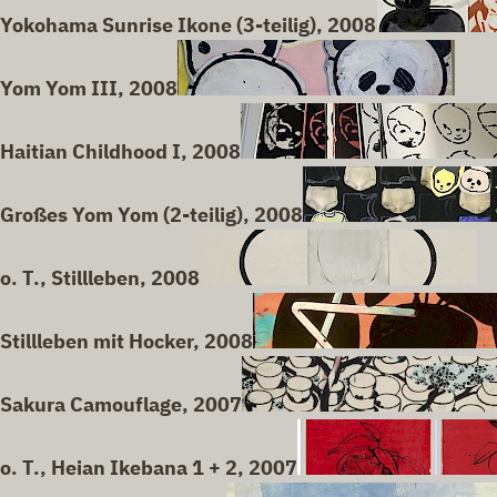
Yokohama Sunrise Ikone (3-teilig), 2008
Yom Yom III, 2008
Haitian Childhood I, 2008
Großes Yom Yom (2-teilig), 2008
o. T., Stillleben, 2008
Stillleben mit Hocker, 2008
Sakura Camouflage, 2007
o. T., Heian Ikebana 1 + 2, 2007